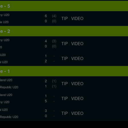
e - 5
ny U20
6
(4)
TIP
|
VIDEO
0
(0)
a U20
e - 2
ny U20
4
(3)
TIP
|
VIDEO
0
(0)
20
 U20
1
-
TIP
|
VIDEO
2
-
al U20
e - 1
rland U20
2
(1)
TIP
|
VIDEO
1
(1)
Republic U20
rland U20
1
-
TIP
|
VIDEO
5
-
ny U20
al U20
3
-
TIP
|
VIDEO
0
-
Republic U20