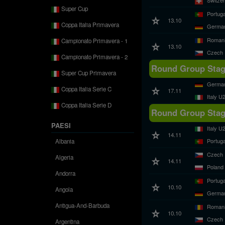
Super Cup
Portug
13.10
Coppa Italia Primavera
Germa
Romani
Campionato Primavera - 1
13.10
Czech 
Campionato Primavera - 2
Round Group Stag
Super Cup Primavera
Germa
Coppa Italia Serie C
17.11
Italy U
Coppa Italia Serie D
Round Group Stag
PAESI
Italy U
14.11
Portug
Albania
Czech 
Algeria
14.11
Poland
Andorra
Portug
10.10
Angola
Germa
Antigua-And-Barbuda
Romani
10.10
Czech 
Argentina