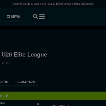
Segui le partite di calcio in diretta su EuroBomber e resta aggiornato!
NEWS
U20 Elite League
2025
ONTRI
CLASSIFICHE
e - 8
 U20
0
-
TIP
|
VIDEO