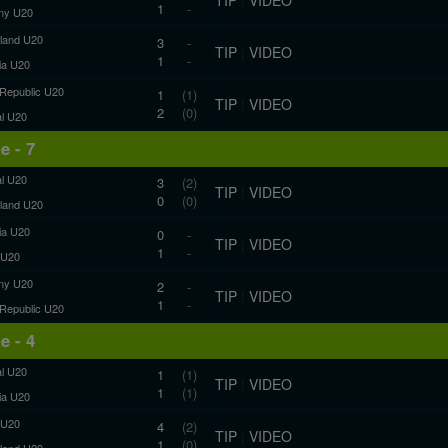
1
-
ny U20
rland U20
3
-
TIP
|
VIDEO
1
-
a U20
Republic U20
1
(1)
TIP
|
VIDEO
2
(0)
al U20
e - 7
al U20
3
(2)
TIP
|
VIDEO
0
(0)
rland U20
a U20
0
-
TIP
|
VIDEO
1
-
 U20
ny U20
2
-
TIP
|
VIDEO
1
-
Republic U20
e - 4
al U20
1
(1)
TIP
|
VIDEO
1
(1)
a U20
 U20
4
(2)
TIP
|
VIDEO
1
(0)
rland U20