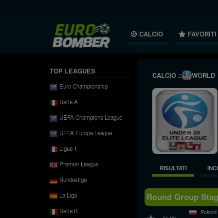
CALCIO
FAVORITI
TOP LEAGUES
CALCIO ::
WORLD
Euro Championship
Serie A
UEFA Champions League
UEFA Europa League
Ligue 1
Premier League
RISULTATI
INC
Bundesliga
Round Group Stag
La Liga
Serie B
Poland
31.03