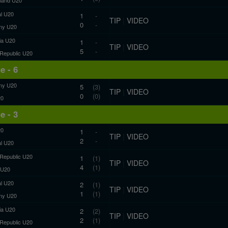
al U20
1
-
TIP
|
VIDEO
0
-
ny U20
a U20
1
-
TIP
|
VIDEO
5
-
Republic U20
e - 6
ny U20
5
(3)
TIP
|
VIDEO
0
(0)
20
e - 3
20
1
-
TIP
|
VIDEO
2
-
al U20
Republic U20
1
(1)
TIP
|
VIDEO
4
(1)
 U20
al U20
2
(1)
TIP
|
VIDEO
1
(1)
ny U20
a U20
2
(2)
TIP
|
VIDEO
2
(1)
Republic U20