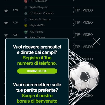
CODM Meknès
Wydad Serghini
1
TIP
|
VIDEO
17.05
2
CR Khemis Zemamra
Yacoub El Mansour
1
TIP
|
VIDEO
17.05
0
Maghreb Fès
KAC Kenitra
1
TIP
|
VIDEO
17.05
2
Ittihad Tanger
Raja Beni Mellal
0
TIP
|
VIDEO
17.05
2
Wydad AC
Amal Tiznit
0
TIP
|
VIDEO
17.05
3
Difaa EL Jadida
Renaissance Berkane
3
TIP
|
VIDEO
16.05
1
Wydad Fès
Olympique Safi
3
TIP
|
VIDEO
16.05
0
Olympique Dcheïra
Raja Casablanca
2
TIP
|
VIDEO
16.05
0
El Massira
UTS Rabat