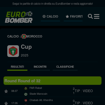
Segui le partite di calcio in diretta su EuroBomber e resta aggiornato!
CALCIO
FAVORITI
NEWS
CALCIO ::
MOROCCO
Cup
2025
RISULTATI
INCONTRI
CLASSIFICHE
Round Round of 32
FAR Rabat
2
TIP
|
VIDEO
08.07
1
Stade Marocain
Chabab Atl. Khenifra
0
TIP
|
VIDEO
17.05
2