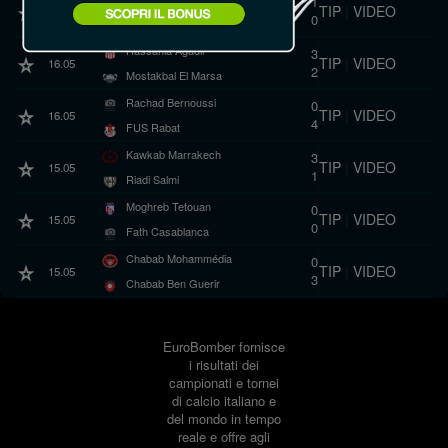
1
TIP
|
VIDEO
16.05
0
Fath Nador
Hassania Agadir
3
TIP
|
VIDEO
16.05
2
Mostakbal El Marsa
Rachad Bernoussi
0
TIP
|
VIDEO
16.05
4
FUS Rabat
Kawkab Marrakech
3
TIP
|
VIDEO
15.05
1
Riadi Salmi
Moghreb Tetouan
0
TIP
|
VIDEO
15.05
0
Fath Casablanca
Chabab Mohammédia
0
TIP
|
VIDEO
15.05
3
Chabab Ben Guerir
EuroBomber fornisce
i risultati dei
campionati e tornei
di calcio italiano e
del mondo in tempo
reale e offre agli