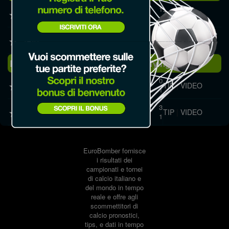
Salford City
1
TIP
|
VIDEO
05.05
1
Eastleigh
Solihull Moors
0
TIP
|
VIDEO
04.05
1
AFC Fylde
Round Promotion Play-offs - Qualifying Round
Wrexham
0
TIP
|
VIDEO
02.05
1
Eastleigh
AFC Fylde
3
TIP
|
VIDEO
01.05
1
Harrogate Town
EuroBomber fornisce
i risultati dei
campionati e tornei
di calcio italiano e
del mondo in tempo
reale e offre agli
scommettitori di
calcio pronostici,
tips, e dati in tempo