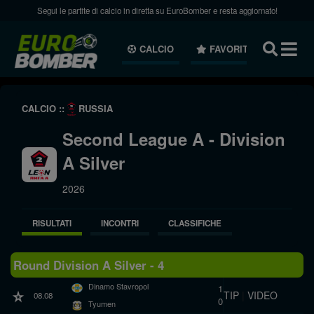
Segui le partite di calcio in diretta su EuroBomber e resta aggiornato!
CALCIO
FAVORITI
NEWS
CALCIO ::
RUSSIA
Second League A - Division
A Silver
2026
RISULTATI
INCONTRI
CLASSIFICHE
Round Division A Silver - 4
Dinamo Stavropol
1
TIP
|
VIDEO
08.08
0
Tyumen