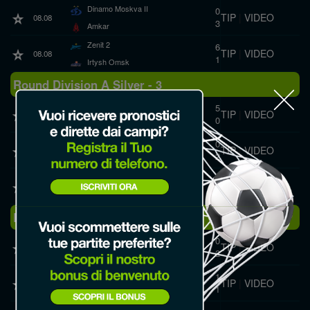
Dinamo Moskva II
0
TIP
|
VIDEO
08.08
3
Amkar
Zenit 2
6
TIP
|
VIDEO
08.08
1
Irtysh Omsk
Round Division A Silver - 3
Zenit 2
5
TIP
|
VIDEO
02.08
0
Dinamo Moskva II
Tyumen
0
TIP
|
VIDEO
01.08
2
Amkar
Irtysh Omsk
2
TIP
|
VIDEO
01.08
0
Torpedo Miass
Round Division A Silver - 2
Dinamo Moskva II
0
TIP
|
VIDEO
25.07
2
Tyumen
Dinamo Stavropol
1
TIP
|
VIDEO
25.07
1
Irtysh Omsk