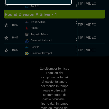
Torpedo Miass
0
TIP
|
VIDEO
25.07
1
Zenit 2
Round Division A Silver - 1
Irtysh Omsk
0
TIP
|
VIDEO
18.07
3
Amkar
Torpedo Miass
0
TIP
|
VIDEO
18.07
2
Dinamo Moskva II
Zenit 2
3
TIP
|
VIDEO
18.07
0
Dinamo Stavropol
EuroBomber fornisce
i risultati dei
campionati e tornei
di calcio italiano e
del mondo in tempo
reale e offre agli
scommettitori di
calcio pronostici,
tips, e dati in tempo
reale dal mondo del