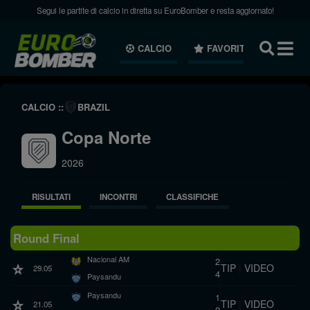
Segui le partite di calcio in diretta su EuroBomber e resta aggiornato!
CALCIO
FAVORITI
NEWS
CALCIO ::
BRAZIL
Copa Norte
2026
RISULTATI
INCONTRI
CLASSIFICHE
Round Final
Nacional AM
2
TIP
|
VIDEO
29.05
4
Paysandu
Paysandu
1
TIP
|
VIDEO
21.05
0