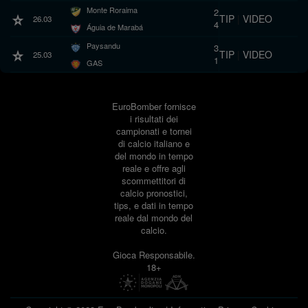
Monte Roraima
2
TIP
|
VIDEO
26.03
4
Águia de Marabá
Paysandu
3
TIP
|
VIDEO
25.03
1
GAS
EuroBomber fornisce
i risultati dei
campionati e tornei
di calcio italiano e
del mondo in tempo
reale e offre agli
scommettitori di
calcio pronostici,
tips, e dati in tempo
reale dal mondo del
calcio.
Gioca Responsabile.
18+