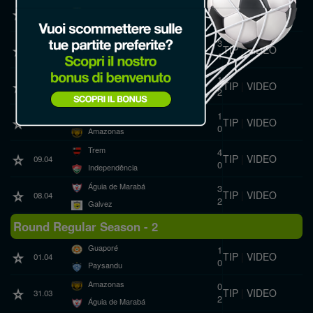
Nacional AM
7
TIP
|
VIDEO
10.04
0
Paysandu
GAS
3
TIP
|
VIDEO
10.04
1
Guaporé
Monte Roraima
1
TIP
|
VIDEO
09.04
2
Porto Velho
Remo
1
TIP
|
VIDEO
09.04
0
Amazonas
Trem
4
TIP
|
VIDEO
09.04
0
Independência
Águia de Marabá
3
TIP
|
VIDEO
08.04
2
Galvez
Round Regular Season - 2
Guaporé
1
TIP
|
VIDEO
01.04
0
Paysandu
Amazonas
0
TIP
|
VIDEO
31.03
2
Águia de Marabá