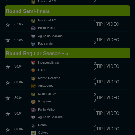
Nacional AM
Round Semi-finals
Nacional AM
1
TIP
|
VIDEO
07.05
1
Porto Velho
Águia de Marabá
1
TIP
|
VIDEO
07.05
5
Paysandu
Round Regular Season - 5
Independência
3
TIP
|
VIDEO
30.04
2
GAS
Monte Roraima
2
TIP
|
VIDEO
30.04
2
Amazonas
Nacional AM
2
TIP
|
VIDEO
30.04
0
Guaporé
Porto Velho
1
TIP
|
VIDEO
30.04
1
Águia de Marabá
Remo
2
TIP
|
VIDEO
30.04
1
Galvez