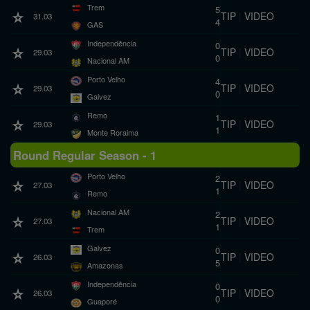
Trem
5
TIP
|
VIDEO
31.03
4
GAS
Independência
0
TIP
|
VIDEO
29.03
0
Nacional AM
Porto Velho
4
TIP
|
VIDEO
29.03
0
Galvez
Remo
1
TIP
|
VIDEO
29.03
1
Monte Roraima
Round Regular Season - 1
Porto Velho
2
TIP
|
VIDEO
27.03
1
Remo
Nacional AM
2
TIP
|
VIDEO
27.03
1
Trem
Galvez
0
TIP
|
VIDEO
26.03
5
Amazonas
Independência
0
TIP
|
VIDEO
26.03
0
Guaporé