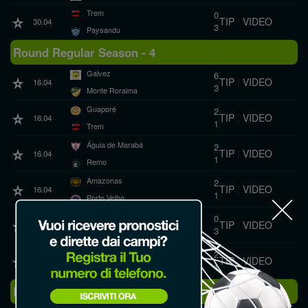
Trem
0
TIP
|
VIDEO
30.04
3
Paysandu
Round Regular Season - 4
Galvez
6
TIP
|
VIDEO
16.04
3
Monte Roraima
Guaporé
2
TIP
|
VIDEO
16.04
1
Trem
Águia de Marabá
2
TIP
|
VIDEO
16.04
1
Remo
Amazonas
2
TIP
|
VIDEO
16.04
1
Porto Velho
GAS
0
TIP
|
VIDEO
16.04
3
Nacional AM
Paysandu
2
TIP
|
VIDEO
16.04
1
Independência
Round Regular Season - 3