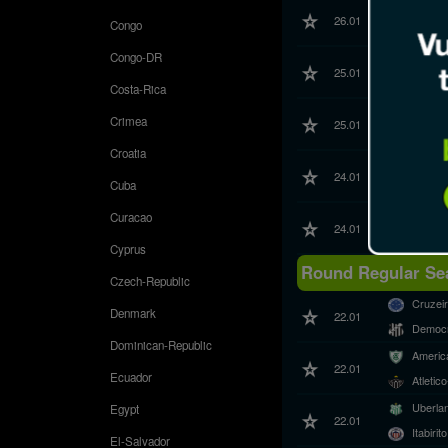
Tombe
26.01
Congo
Democr
Congo-DR
Atleti
25.01
Cruzei
Costa-Rica
Uberla
Crimea
25.01
Americ
Croatia
Uniao 
24.01
Cuba
Itabirito
North 
Curacao
24.01
Pouso 
Cyprus
Round Regular Sea
Czech-Republic
Cruzei
Denmark
22.01
Democr
Dominican-Republic
Americ
22.01
Ecuador
Atleti
Uberla
Egypt
22.01
Itabirito
El-Salvador