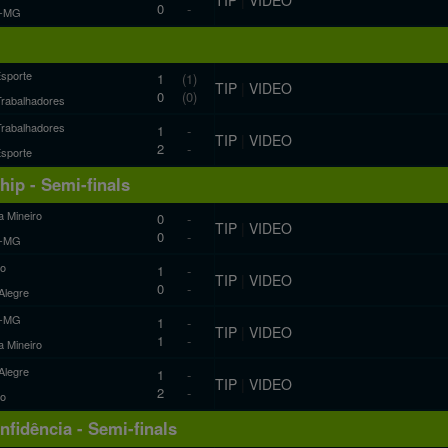
0
-
co-MG
Esporte
1
(1)
TIP
|
VIDEO
0
(0)
Trabalhadores
Trabalhadores
1
-
TIP
|
VIDEO
2
-
Esporte
ip - Semi-finals
a Mineiro
0
-
TIP
|
VIDEO
0
-
co-MG
ro
1
-
TIP
|
VIDEO
0
-
Alegre
co-MG
1
-
TIP
|
VIDEO
1
-
a Mineiro
Alegre
1
-
TIP
|
VIDEO
2
-
ro
fidência - Semi-finals