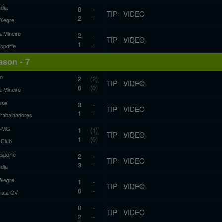
ndia
0
-
TIP
|
VIDEO
2
-
Alegre
a Mineiro
2
-
TIP
|
VIDEO
1
-
Esporte
son - 7
ro
2
(2)
TIP
|
VIDEO
0
(0)
a Mineiro
nse
3
-
TIP
|
VIDEO
1
-
Trabalhadores
co-MG
1
(1)
TIP
|
VIDEO
1
(0)
c Club
Esporte
2
-
TIP
|
VIDEO
3
-
ndia
Alegre
1
-
TIP
|
VIDEO
0
-
ata GV
0
-
TIP
|
VIDEO
2
-