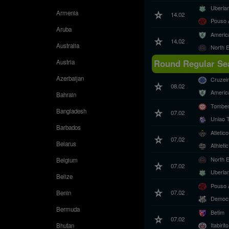
Uberla
Armenia
14.02
Pouso 
Aruba
Americ
14.02
Australia
North 
Round Regular Sea
Austria
Azerbaijan
Cruzei
08.02
Americ
Bahrain
Tombe
Bangladesh
07.02
Uniao 
Barbados
Atleti
07.02
Belarus
Athleti
North 
Belgium
07.02
Uberla
Belize
Pouso 
07.02
Benin
Democr
Bermuda
Betim
07.02
Itabirito
Bhutan