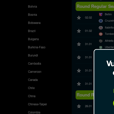
Round Regular Sea
Bolivia
Betim
Bosnia
02.02
Cruzei
Botswana
Itabirito
01.02
Brazil
Tombe
Bulgaria
Athleti
31.01
Uberla
Burkina-Faso
Americ
Burundi
31.01
Uniao 
Cambodia
Democr
31.01
Cameroon
North 
Canada
Pouso 
31.01
Atleti
Chile
Round Regular Sea
China
Athleti
Chinese-Taipei
26.01
Betim
Colombia