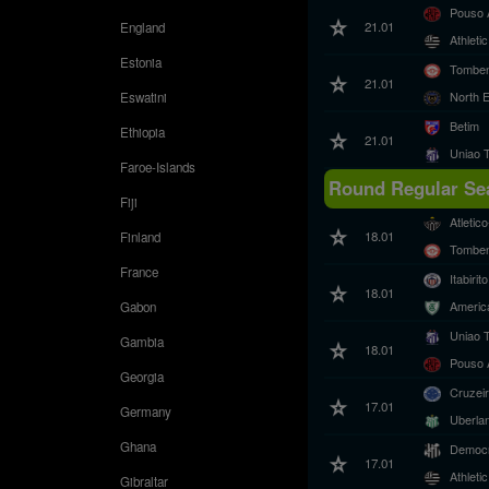
Pouso 
21.01
England
Athleti
Estonia
Tombe
21.01
North 
Eswatini
Betim
Ethiopia
21.01
Uniao 
Faroe-Islands
Round Regular Sea
Fiji
Atleti
18.01
Finland
Tombe
France
Itabirito
18.01
Americ
Gabon
Uniao 
Gambia
18.01
Pouso 
Georgia
Cruzei
17.01
Germany
Uberla
Ghana
Democr
17.01
Athleti
Gibraltar