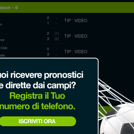
son - 6
0
-
TIP
|
VIDEO
1
-
ro
2
(1)
TIP
|
VIDEO
3
(2)
nse
c Club
0
-
TIP
|
VIDEO
3
-
ndia
a Mineiro
1
(1)
TIP
|
VIDEO
0
(0)
Trabalhadores
ata GV
1
-
TIP
|
VIDEO
3
-
Esporte
Alegre
1
(1)
TIP
|
VIDEO
3
(0)
co-MG
son - 5
c Club
1
(1)
TIP
|
VIDEO
1
(0)