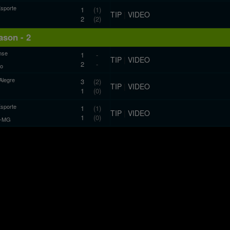
Esporte
1
(1)
TIP
|
VIDEO
2
(2)
son - 2
nse
1
-
TIP
|
VIDEO
2
-
ro
Alegre
3
(2)
TIP
|
VIDEO
1
(0)
Esporte
1
(1)
TIP
|
VIDEO
1
(0)
co-MG