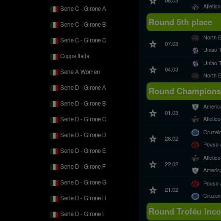
Atleti
Serie C - Girone A
Round 5th place
Serie C - Girone B
North 
Serie C - Girone C
07.03
Uniao 
Coppa Italia
Uniao 
04.03
Serie A Women
North 
Serie D - Girone A
Round Championsh
Serie D - Girone B
Americ
01.03
Atleti
Serie D - Girone C
Cruzei
Serie D - Girone D
28.02
Pouso 
Serie D - Girone E
Atleti
22.02
Serie D - Girone F
Americ
Serie D - Girone G
Pouso 
21.02
Cruzei
Serie D - Girone H
Round Troféu Incon
Serie D - Girone I