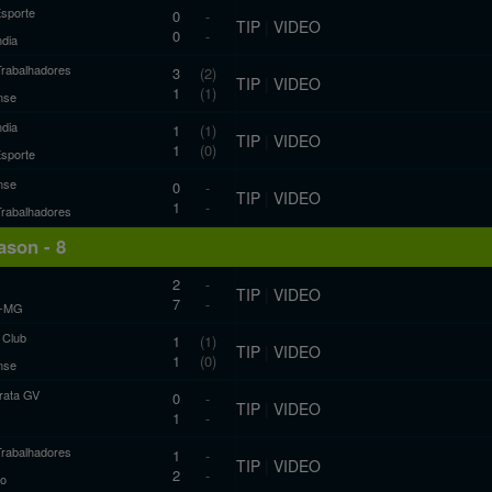
Esporte
0
-
TIP
|
VIDEO
0
-
ndia
Trabalhadores
3
(2)
TIP
|
VIDEO
1
(1)
nse
ndia
1
(1)
TIP
|
VIDEO
1
(0)
Esporte
nse
0
-
TIP
|
VIDEO
1
-
Trabalhadores
son - 8
2
-
TIP
|
VIDEO
7
-
co-MG
c Club
1
(1)
TIP
|
VIDEO
1
(0)
nse
ata GV
0
-
TIP
|
VIDEO
1
-
Trabalhadores
1
-
TIP
|
VIDEO
2
-
ro