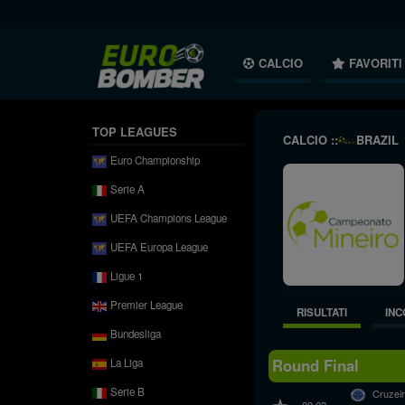
CALCIO
FAVORITI
TOP LEAGUES
CALCIO ::
BRAZIL
Euro Championship
Serie A
UEFA Champions League
UEFA Europa League
Ligue 1
Premier League
RISULTATI
INC
Bundesliga
Round Final
La Liga
Serie B
Cruzei
08.03