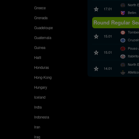
North 
Greece
17.01
Betim
Grenada
Round Regular Sea
Guadeloupe
Tombe
15.01
Guatemala
Cruzei
Guinea
Pouso 
15.01
Itabirito
Haiti
North 
Honduras
14.01
Atleti
Hong-Kong
Hungary
Iceland
India
Indonesia
Iran
Iraq