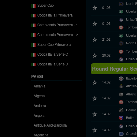
North 
Super Cup
01.03
Uberla
Coppa Italia Primavera
Uniao 
01.03
Campionato Primavera - 1
Tombe
Campionato Primavera - 2
Uberla
21.02
North 
Super Cup Primavera
Tombe
Coppa Italia Serie C
20.02
Uniao 
Coppa Italia Serie D
Round Regular Sea
PAESI
Itabirito
14.02
Atleti
Albania
Athleti
Algeria
14.02
Tombe
Andorra
Democr
14.02
Angola
Betim
Antigua-And-Barbuda
Uniao 
14.02
Cruzei
Argentina