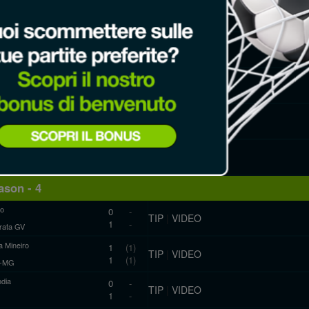
nse
2
-
TIP
|
VIDEO
0
-
ata GV
co-MG
2
-
TIP
|
VIDEO
1
-
ro
ndia
1
-
TIP
|
VIDEO
1
-
a Mineiro
Trabalhadores
2
(2)
TIP
|
VIDEO
1
(0)
Esporte
5
(3)
TIP
|
VIDEO
2
(2)
Alegre
son - 4
ro
0
-
TIP
|
VIDEO
1
-
ata GV
a Mineiro
1
(1)
TIP
|
VIDEO
1
(1)
co-MG
ndia
0
-
TIP
|
VIDEO
1
-