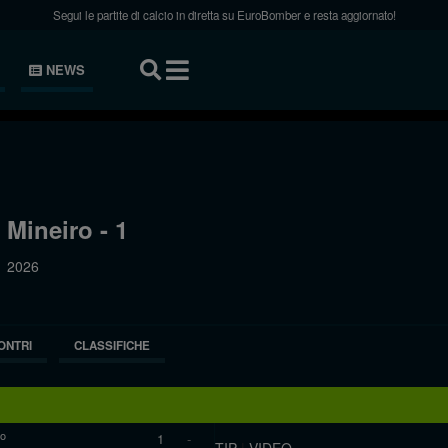
Segui le partite di calcio in diretta su EuroBomber e resta aggiornato!
NEWS
Mineiro - 1
2026
ONTRI
CLASSIFICHE
ro
1
-
TIP
|
VIDEO