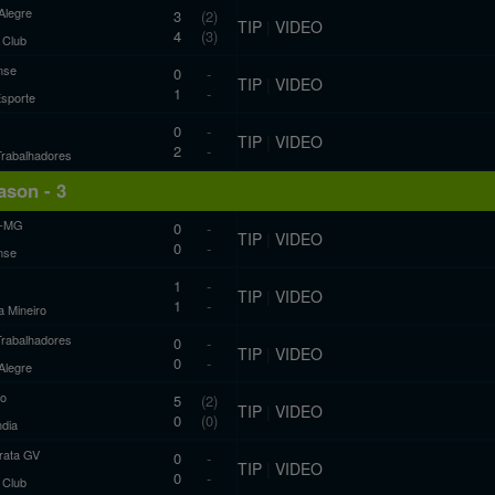
Alegre
3
(2)
TIP
|
VIDEO
4
(3)
c Club
nse
0
-
TIP
|
VIDEO
1
-
Esporte
0
-
TIP
|
VIDEO
2
-
Trabalhadores
son - 3
co-MG
0
-
TIP
|
VIDEO
0
-
nse
1
-
TIP
|
VIDEO
1
-
a Mineiro
Trabalhadores
0
-
TIP
|
VIDEO
0
-
Alegre
ro
5
(2)
TIP
|
VIDEO
0
(0)
ndia
ata GV
0
-
TIP
|
VIDEO
0
-
c Club