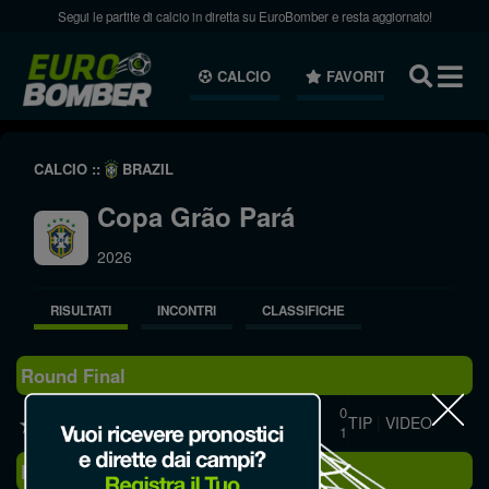
Segui le partite di calcio in diretta su EuroBomber e resta aggiornato!
CALCIO
FAVORITI
NEWS
CALCIO ::
BRAZIL
Copa Grão Pará
2026
RISULTATI
INCONTRI
CLASSIFICHE
Round Final
Castanhal
0
TIP
|
VIDEO
07.03
1
Capitao Poco
Round Semi-finals