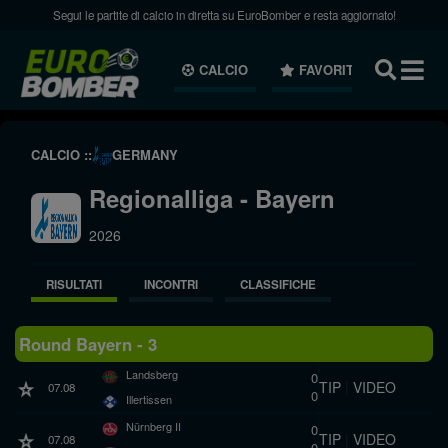
Segui le partite di calcio in diretta su EuroBomber e resta aggiornato!
CALCIO
FAVORITI
NEWS
CALCIO ::
GERMANY
Regionalliga - Bayern
2026
RISULTATI
INCONTRI
CLASSIFICHE
Round Bayern - 3
Landsberg
0
TIP
|
VIDEO
07.08
0
Illertissen
Nürnberg II
0
TIP
|
VIDEO
07.08
0