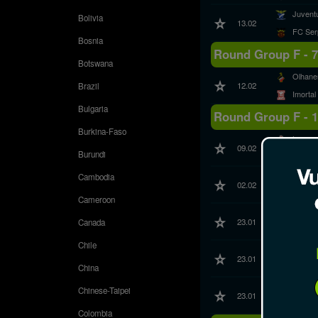
Juvent
Bolivia
13.02
FC Ser
Bosnia
Round Group F - 7
Botswana
Olhane
12.02
Brazil
Imortal
Bulgaria
Round Group F - 
Burkina-Faso
Lagos
09.02
Burundi
Juvent
Olhane
Cambodia
02.02
Loulet
Cameroon
Imortal
23.01
Canada
Pinhal
Chile
União 
23.01
Monca
China
FC Bar
Chinese-Taipei
23.01
FC Ser
Colombia