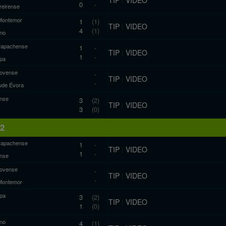
0
-
reirense
Montemor
1
(1)
TIP
|
VIDEO
4
(1)
ano
rapachense
1
-
TIP
|
VIDEO
1
-
pa
novense
-
TIP
|
VIDEO
-
ude Évora
nse
3
(2)
TIP
|
VIDEO
3
(0)
12
rapachense
1
-
TIP
|
VIDEO
1
-
nse
novense
-
TIP
|
VIDEO
-
Montemor
pa
3
(2)
TIP
|
VIDEO
1
(0)
ano
4
(1)