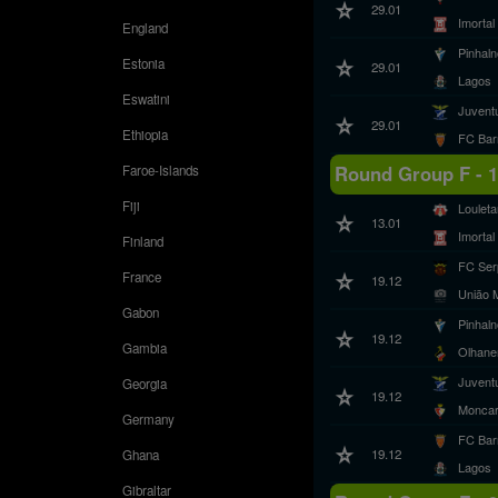
29.01
Imortal
England
Pinhal
Estonia
29.01
Lagos
Eswatini
Juvent
29.01
Ethiopia
FC Bar
Round Group F - 
Faroe-Islands
Fiji
Loulet
13.01
Imortal
Finland
FC Ser
France
19.12
União 
Gabon
Pinhal
19.12
Gambia
Olhane
Juvent
Georgia
19.12
Monca
Germany
FC Bar
19.12
Ghana
Lagos
Gibraltar