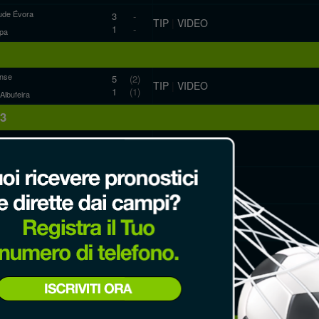
ude Évora
3
-
TIP
|
VIDEO
1
-
pa
nse
5
(2)
TIP
|
VIDEO
1
(1)
 Albufeira
13
0
-
TIP
|
VIDEO
0
-
ude Évora
nse
2
(2)
TIP
|
VIDEO
1
(0)
ano
 Albufeira
3
-
TIP
|
VIDEO
0
-
novense
Montemor
0
-
TIP
|
VIDEO
1
-
rapachense
reirense
1
-
TIP
|
VIDEO
1
-
pa