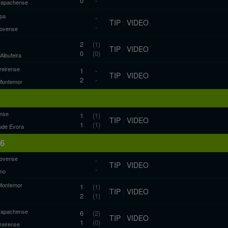
0
-
rapachense
pa
-
TIP
|
VIDEO
-
novense
2
(1)
TIP
|
VIDEO
0
(0)
 Albufeira
reirense
1
-
TIP
|
VIDEO
2
-
Montemor
nse
1
(1)
TIP
|
VIDEO
1
(1)
ude Évora
16
novense
-
TIP
|
VIDEO
-
ano
Montemor
1
(1)
TIP
|
VIDEO
2
(1)
rapachense
6
(2)
TIP
|
VIDEO
1
(0)
reirense