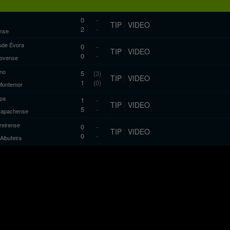
0
-
TIP
|
VIDEO
2
-
nse
ude Évora
0
-
TIP
|
VIDEO
0
-
novense
ano
5
(3)
TIP
|
VIDEO
1
(0)
Montemor
pa
1
-
TIP
|
VIDEO
5
-
rapachense
reirense
0
-
TIP
|
VIDEO
0
-
 Albufeira