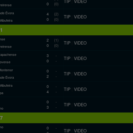
TIP
|
VIDEO
0
(0)
reirense
ude Évora
4
(2)
TIP
|
VIDEO
0
(0)
 Albufeira
11
nse
2
(1)
TIP
|
VIDEO
0
(0)
reirense
rapachense
3
-
TIP
|
VIDEO
0
-
novense
Montemor
0
-
TIP
|
VIDEO
2
-
ude Évora
 Albufeira
0
-
TIP
|
VIDEO
4
-
pa
0
-
TIP
|
VIDEO
3
-
ano
17
ano
0
-
TIP
|
VIDEO