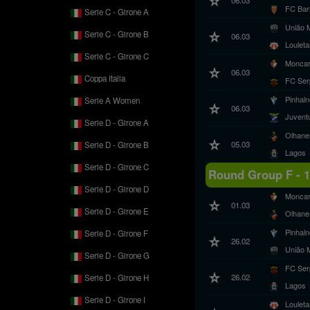
FC Bar
Serie C - Girone A
União 
Serie C - Girone B
06.03
Loulet
Serie C - Girone C
Monca
06.03
Coppa Italia
FC Ser
Pinhal
Serie A Women
06.03
Juvent
Serie D - Girone A
Olhane
05.03
Serie D - Girone B
Lagos
Serie D - Girone C
Round Group F - 
Serie D - Girone D
Monca
01.03
Serie D - Girone E
Olhane
Pinhal
Serie D - Girone F
26.02
União 
Serie D - Girone G
FC Ser
26.02
Serie D - Girone H
Lagos
Serie D - Girone I
Loulet