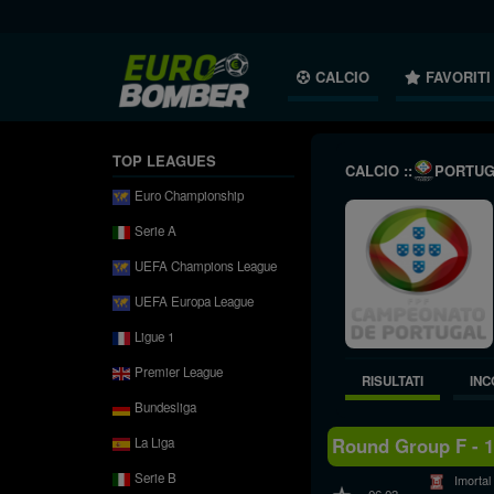
CALCIO
FAVORITI
TOP LEAGUES
CALCIO ::
PORTUG
Euro Championship
Serie A
UEFA Champions League
UEFA Europa League
Ligue 1
Premier League
RISULTATI
INC
Bundesliga
Round Group F - 
La Liga
Serie B
Imortal
06.03