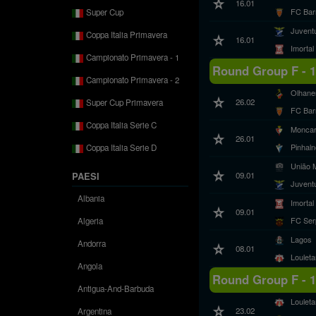
16.01
FC Bar
Super Cup
Juvent
Coppa Italia Primavera
16.01
Imortal
Campionato Primavera - 1
Round Group F - 
Campionato Primavera - 2
Olhane
26.02
Super Cup Primavera
FC Bar
Coppa Italia Serie C
Monca
26.01
Pinhal
Coppa Italia Serie D
União 
09.01
PAESI
Juvent
Albania
Imortal
09.01
FC Ser
Algeria
Lagos
Andorra
08.01
Loulet
Angola
Round Group F - 
Antigua-And-Barbuda
Loulet
23.02
Argentina