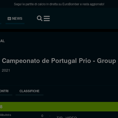
Segui le partite di calcio in diretta su EuroBomber e resta aggiornato!
NEWS
AL
Campeonato de Portugal Prio - Group
2021
ONTRI
CLASSIFICHE
18
 Albufeira
0
-
TIP
|
VIDEO