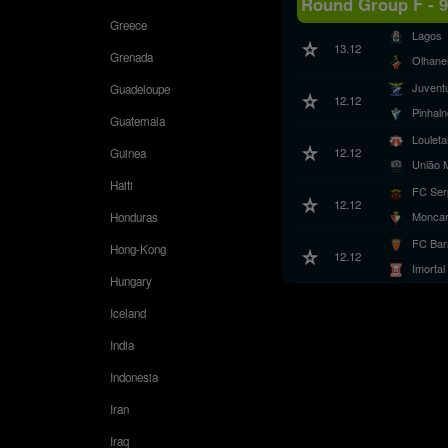
Round Group F - 9
Greece
Lagos
13.12
Grenada
Olhane
Juvent
Guadeloupe
12.12
Pinhal
Guatemala
Loulet
12.12
Guinea
União 
Haiti
FC Ser
12.12
Monca
Honduras
FC Bar
Hong-Kong
12.12
Imortal
Hungary
Iceland
India
Indonesia
Iran
Iraq