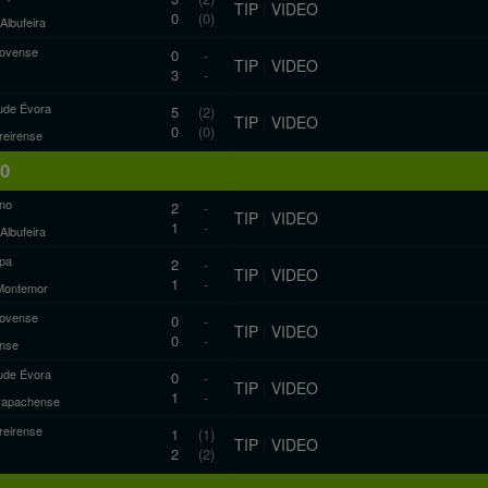
TIP
|
VIDEO
0
(0)
 Albufeira
novense
0
-
TIP
|
VIDEO
3
-
ude Évora
5
(2)
TIP
|
VIDEO
0
(0)
reirense
10
ano
2
-
TIP
|
VIDEO
1
-
 Albufeira
pa
2
-
TIP
|
VIDEO
1
-
Montemor
novense
0
-
TIP
|
VIDEO
0
-
nse
ude Évora
0
-
TIP
|
VIDEO
1
-
rapachense
reirense
1
(1)
TIP
|
VIDEO
2
(2)