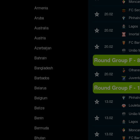
Monca
Armenia
FC Ser
20.02
Pinhal
Aruba
Lagos
Australia
20.02
Imortal
Austria
FC Bar
20.02
Azerbaijan
União 
Bahrain
Round Group F - 8
Bangladesh
Olhane
20.02
Juvent
Barbados
Round Group F - 
Belarus
Pinhal
Belgium
13.02
Loulet
Belize
União 
13.02
Benin
Lagos
Bermuda
Monca
13.02
FC Bar
Bhutan