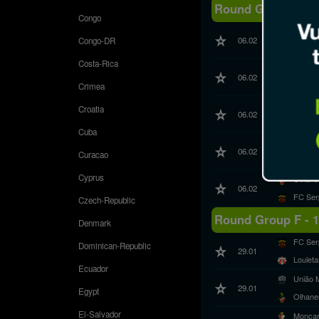
Round Group F - 
Congo
FC Bar
06.02
Congo-DR
Pinhal
Costa-Rica
Imortal
06.02
União 
Crimea
Lagos
Croatia
06.02
Monca
Cuba
Loulet
06.02
Curacao
Juvent
Cyprus
Olhane
06.02
FC Ser
Czech-Republic
Round Group F - 
Denmark
FC Ser
Dominican-Republic
29.01
Loulet
Ecuador
União 
29.01
Egypt
Olhane
El-Salvador
Monca