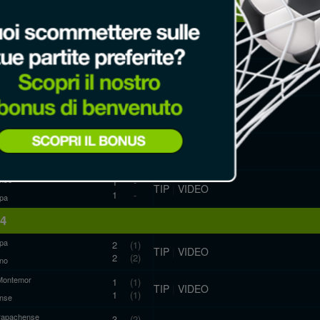
15
reirense
-
TIP
|
VIDEO
-
novense
 Albufeira
0
-
TIP
|
VIDEO
1
-
Montemor
1
-
TIP
|
VIDEO
1
-
rapachense
ano
2
(1)
TIP
|
VIDEO
1
(1)
ude Évora
nse
1
-
TIP
|
VIDEO
1
-
pa
14
pa
2
(1)
TIP
|
VIDEO
2
(2)
ano
Montemor
1
(1)
TIP
|
VIDEO
1
(1)
nse
rapachense
3
(2)